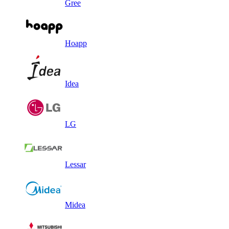
Gree
Hoapp
Idea
LG
Lessar
Midea