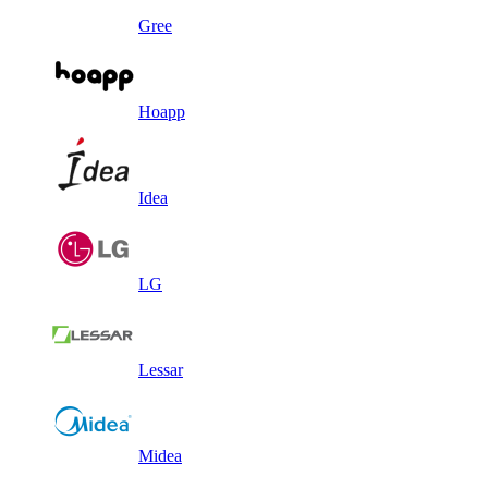
Gree
Hoapp
Idea
LG
Lessar
Midea