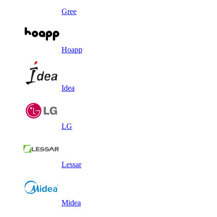
Gree
Hoapp
Idea
LG
Lessar
Midea