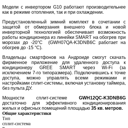
Модели с инвертором G10 работают производительнее
как в режиме отопления, так и при охлаждении.
Предустановленный зимний комплект в сочетании с
защитой от обмерзания внешнего блока и новой
инверторной технологией обеспечивает возможность
работы кондиционера из линейки SMART на обогрев при
морозах до -20°С (GWH07QA-K3DNB6C работает на
обогрев до -15 °С).
Владельцы смартфонов на Андроиде смогут скачать
фирменное приложение для удаленного доступа к
кондиционеру GREE SMART через Wi-Fi (за
исключением 7-го типоразмера). Подключившись к точке
доступа, можно управлять всеми режимами и
настройками сплит-системы, включая установку таймера,
без пульта ДУ.
Мощности сплит-системе
GWH12QC-K3DNB6G
достаточно для эффективного кондиционирования
жилых и офисных помещений площадью
35 кв. метров.
Общие характеристики
Тип
сплит-система