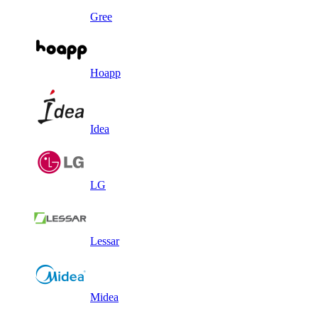
Gree
Hoapp
Idea
LG
Lessar
Midea