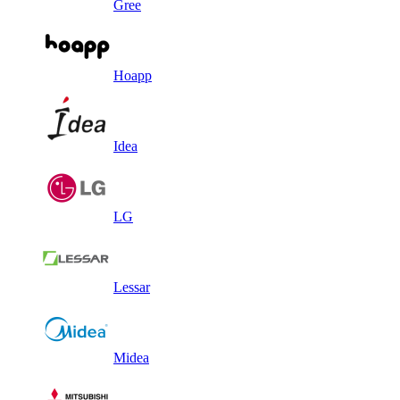
Gree
Hoapp
Idea
LG
Lessar
Midea