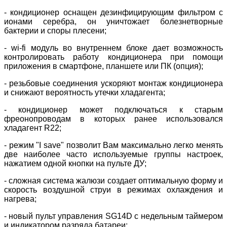
- кондиционер оснащен дезинфицирующим фильтром с
ионами серебра, он уничтожает болезнетворные
бактерии и споры плесени;
- wi-fi модуль во внутреннем блоке дает возможность
контролировать работу кондиционера при помощи
приложения в смартфоне, планшете или ПК (опция);
- резьбовые соединения ускоряют монтаж кондиционера
и снижают вероятность утечки хладагента;
- кондиционер может подключаться к старым
фреонопроводам в которых ранее использовался
хладагент R22;
- режим "I save" позволит Вам максимально легко менять
две наиболее часто используемые группы настроек,
нажатием одной кнопки на пульте ДУ;
- сложная система жалюзи создает оптимальную форму и
скорость воздушной струи в режимах охлаждения и
нагрева;
- новый пульт управления SG14D с недельным таймером
и индикатором разряда батареи;