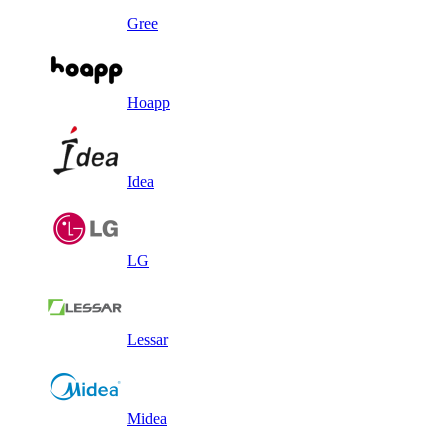
Gree
Hoapp
Idea
LG
Lessar
Midea