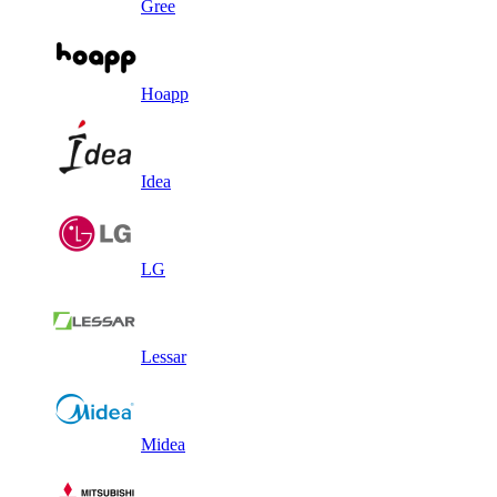
Gree
Hoapp
Idea
LG
Lessar
Midea