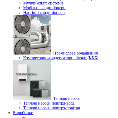
Мульти-спліт системи
Мобільні кондиціонери
Настінні кондиціонери
Промислове обладнання
Компресорно-конденсаторні блоки (ККБ)
Теплові насоси
Теплові насоси повітря-вода
Теплові насоси повітря-повітря
Виробники