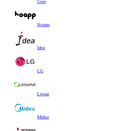
Gree
Hoapp
Idea
LG
Lessar
Midea