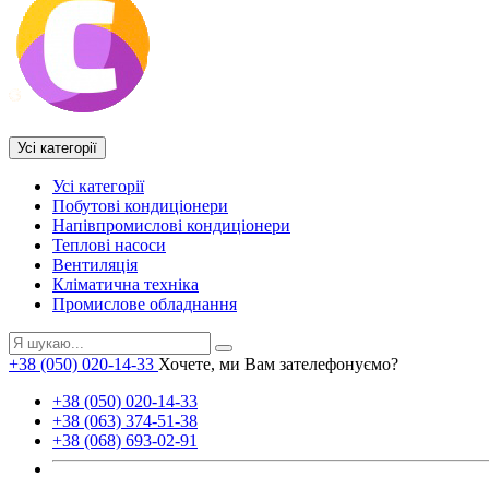
Усі категорії
Усі категорії
Побутові кондиціонери
Напівпромислові кондиціонери
Теплові насоси
Вентиляція
Кліматична техніка
Промислове обладнання
+38 (050) 020-14-33
Хочете, ми Вам зателефонуємо?
+38 (050) 020-14-33
+38 (063) 374-51-38
+38 (068) 693-02-91