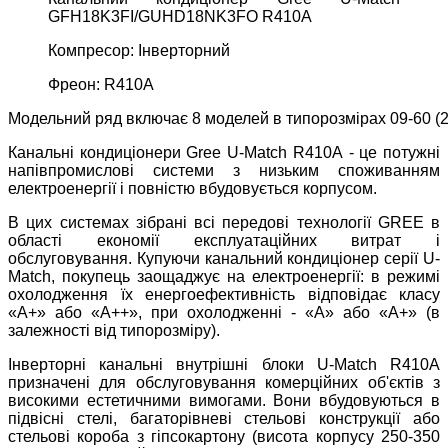
GFH18K3FI/GUHD18NK3FO R410A
Компресор: Інверторний
Фреон: R410A
Модельний ряд включає 8 моделей в типорозмірах 09-60 (22
Канальні кондиціонери Gree U-Match R410А - це потужні
напівпромислові системи з низьким споживанням
електроенергії і повністю вбудовується корпусом.
В цих системах зібрані всі передові технології GREE в
області економії експлуатаційних витрат і
обслуговування. Купуючи канальний кондиціонер серії U-
Match, покупець заощаджує на електроенергії: в режимі
охолодження їх енергоефективність відповідає класу
«А+» або «А++», при охолодженні - «А» або «А+» (в
залежності від типорозміру).
Інверторні канальні внутрішні блоки U-Match R410А
призначені для обслуговування комерційних об'єктів з
високими естетичними вимогами. Вони вбудовуються в
підвісні стелі, багаторівневі стельові конструкції або
стельові короба з гіпсокартону (висота корпусу 250-350