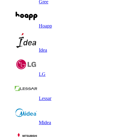
Gree
Hoapp
Idea
LG
Lessar
Midea