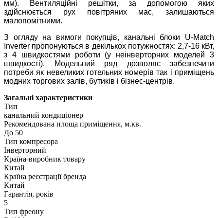
мм). Вентиляційні решітки, за допомогою яких
здійснюється рух повітряних мас, залишаються
малопомітними.
З огляду на вимоги покупців, канальні блоки U-Match
Inverter пропонуються в декількох потужностях: 2,7-16 кВт,
з 4 швидкостями роботи (у неінверторних моделей 3
швидкості). Модельний ряд дозволяє забезпечити
потреби як невеликих готельних номерів так і приміщень
модних торгових залів, бутиків і бізнес-центрів.
Загальні характеристики
Тип
канальний кондиціонер
Рекомендована площа приміщення, м.кв.
До 50
Тип компресора
Інверторний
Країна-виробник товару
Китай
Країна реєстрації бренда
Китай
Гарантія, років
5
Тип фреону