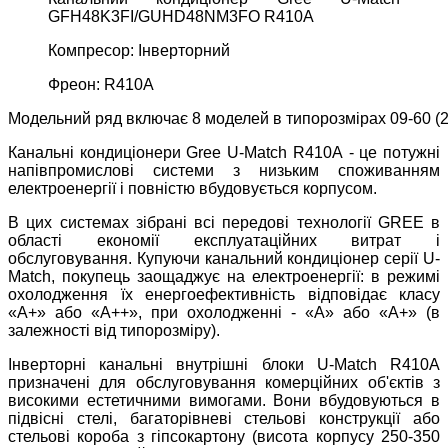
GFH48K3FI/GUHD48NM3FO R410A
Компресор: Інверторний
Фреон: R410A
Модельний ряд включає 8 моделей в типорозмірах 09-60 (22
Канальні кондиціонери Gree U-Match R410А - це потужні
напівпромислові системи з низьким споживанням
електроенергії і повністю вбудовується корпусом.
В цих системах зібрані всі передові технології GREE в
області економії експлуатаційних витрат і
обслуговування. Купуючи канальний кондиціонер серії U-
Match, покупець заощаджує на електроенергії: в режимі
охолодження їх енергоефективність відповідає класу
«А+» або «А++», при охолодженні - «А» або «А+» (в
залежності від типорозміру).
Інверторні канальні внутрішні блоки U-Match R410А
призначені для обслуговування комерційних об'єктів з
високими естетичними вимогами. Вони вбудовуються в
підвісні стелі, багаторівневі стельові конструкції або
стельові короба з гіпсокартону (висота корпусу 250-350