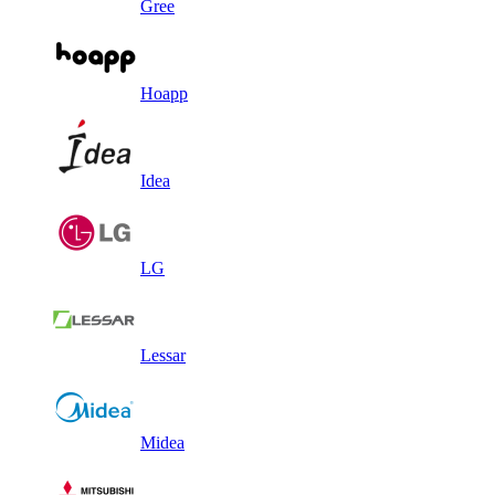
Gree
Hoapp
Idea
LG
Lessar
Midea