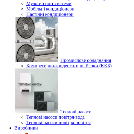
Мульти-спліт системи
Мобільні кондиціонери
Настінні кондиціонери
Промислове обладнання
Компресорно-конденсаторні блоки (ККБ)
Теплові насоси
Теплові насоси повітря-вода
Теплові насоси повітря-повітря
Виробники