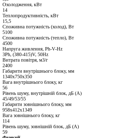
Охолодження, кВт
14
Теплопродуктивність, кВт
15,5
Споживна потужність (холод), Вт
5100
Споживна потужність (тепло), Вт
4500
Напруга живлення, Ph-V-Hz
3Ph, (380-415)V, 50Hz
Витрата повітря, м3/г
2400
Габарити внутрішнього блоку, мм
1340x750x350
Вага внутрішнього блоку, кг
56
Рівень шуму, внутрішній блок, дБ (А)
45/49/53/55
Габарити зовнішнього блоку, мм
958x412x1349
Вага зовнішнього блоку, кг
114
Рівень шуму, зовнішній блок, дБ (А)
59
Функції