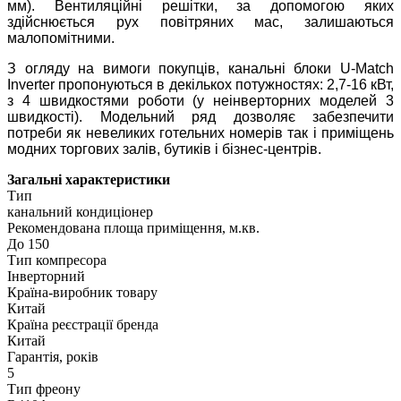
мм). Вентиляційні решітки, за допомогою яких
здійснюється рух повітряних мас, залишаються
малопомітними.
З огляду на вимоги покупців, канальні блоки U-Match
Inverter пропонуються в декількох потужностях: 2,7-16 кВт,
з 4 швидкостями роботи (у неінверторних моделей 3
швидкості). Модельний ряд дозволяє забезпечити
потреби як невеликих готельних номерів так і приміщень
модних торгових залів, бутиків і бізнес-центрів.
Загальні характеристики
Тип
канальний кондиціонер
Рекомендована площа приміщення, м.кв.
До 150
Тип компресора
Інверторний
Країна-виробник товару
Китай
Країна реєстрації бренда
Китай
Гарантія, років
5
Тип фреону