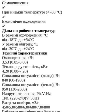
Самоочищення
✔
При низькій температурі (< -30 °C)
✔
Економічне охолодження
✔
Діапазон робочих температур
В режимі охолодження, °C
від -18°C до +54°C
У режимі обігріву, °C
від -30°C до +24°C
Технічні характеристики
Охолодження, кВт
3,53 (0,85-5,00)
Теплопродуктивність, кВт
4,20 (0,88-7,20)
Споживна потужність (холод), Вт
840 (60-1900)
Споживна потужність (тепло), Вт
950 (130-2600)
Напруга живлення, Ph-V-Hz
1Ph, (220-240)V, 50Hz
Витрата повітря, м3/г
450/530/580/630/680/730/800
Габарити внутрішнього блоку, мм