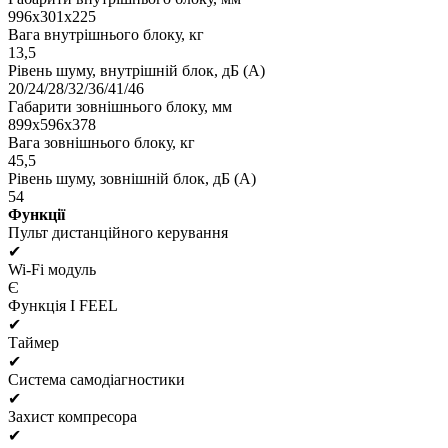
996х301х225
Вага внутрішнього блоку, кг
13,5
Рівень шуму, внутрішній блок, дБ (А)
20/24/28/32/36/41/46
Габарити зовнішнього блоку, мм
899х596х378
Вага зовнішнього блоку, кг
45,5
Рівень шуму, зовнішній блок, дБ (А)
54
Функції
Пульт дистанційного керування
✔
Wi-Fi модуль
Є
Функція I FEEL
✔
Таймер
✔
Система самодіагностики
✔
Захист компресора
✔