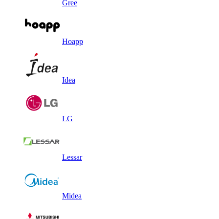
Gree
Hoapp
Idea
LG
Lessar
Midea