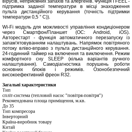
вірусів, неприємних запахів та алергенів. Функція I FEEL -
підтримка заданої температури в місці знаходження
пульта дистанційного керування (точність підтримки
температури 0,5 ° С)).
Wi-Fi модуль для можливості управління кондиціонером
через Смартфон/Планшет (ОС: Android, iOS).
Авторестарт - функція автоматичного перезапуску із
запам'ятовуванням налаштувань. Напрямок повітряного
потоку вліво-вправо з пульта дистанційного керування.
24-годинний таймер на включення та виключення. Режим
комфортного сну SLЕЕР (кілька варіантів ручного
налаштування). Самодіагностика порушень роботи
основних блоків і режимів. Озонобезпечний
високоефективний фреон R32.
Загальні характеристики
Тип
спліт-система (тепловий насос "повітря-повітря")
Рекомендована площа приміщення, м.кв.
До 35
Тип компресора
Інверторний
Країна-виробник товару
Китай