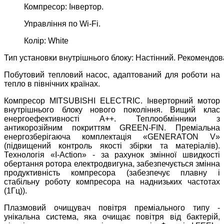
Компресор: Інвертор.
Управління по Wi-Fi.
Колір: White
Тип установки внутрішнього блоку: Настінний. Рекомендов
Побутовий тепловий насос, адаптований для роботи на
тепло в північних країнах.
Компресор MITSUBISHI ELECTRIC. Інверторний мотор
внутрішнього блоку нового покоління. Вищий клас
енергоефективності А++. Теплообмінники з
антикорозійним покриттям GREEN-FIN. Преміальна
енергозберігаюча комплектація «GENERATON V»
(підвищений контроль якості збірки та матеріалів).
Технологія «I-Action» - за рахунок змінної швидкості
обертання ротора електродвигуна, забезпечується змінна
продуктивність компресора (забезпечує плавну і
стабільну роботу компресора на наднизьких частотах
(1Гц)).
Плазмовий очищувач повітря преміального типу -
унікальна система, яка очищає повітря від бактерій,