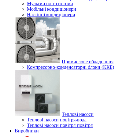
Мульти-спліт системи
Мобільні кондиціонери
Настінні кондиціонери
Промислове обладнання
Компресорно-конденсаторні блоки (ККБ)
Теплові насоси
Теплові насоси повітря-вода
Теплові насоси повітря-повітря
Виробники