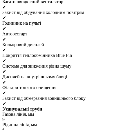
Багатошвидкісний вентилятор
✔
Захист від обдування холодним повітрям
✔
Годинник на пульті
✔
Авторестарт
✔
Кольоровий дисплей
✔
Покриття теплообмінника Blue Fin
✔
Система для зниження рівня шуму
✔
Дисплей на внутрішньому блоці
✔
Фільтри тонкого очищення
✔
Захист від обмерзання зовнішнього блоку
✔
З'єднувальні труби
Газова лінія, мм
9
Рідинна лінія, мм
6