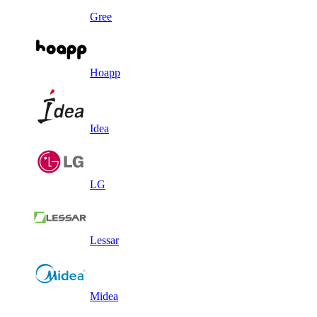
Gree
Hoapp
Idea
LG
Lessar
Midea